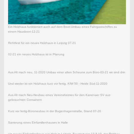
Ein Holzhaus funktioniert auch auf dem Boot-Umbau eines Fahrgastschiffes zu
einem Hausboot-12-21
Richtfest für ein neues Holzhaus in Leipzig 07-21
02-21 ein neues Holzhaus ist in Planung
Aus Alt mach neu, 11-2020 Umbau einer alten Scheune zum Büro-03-21 wir sind drin
Und wieder ist ein Holzhaus kurz vor fertig. KfW 50 - Heide Süd-11-2020
Aus Alt mach Neu-Neubau eines Vereinsheimes für den Kanenaer SV aus
gebrauchten Containern
Kurz vor fertig-Büroneubau in der Bugenhagenstraße, Stand 07-20
Sanierung eines Einfamilienhauses in Halle
ein neues Einfamlienhaus aus Holz in Leipzig, Baustart war 13.8.19, der Rohbau