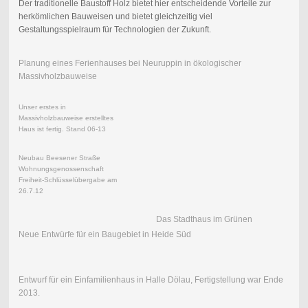
Der traditionelle Baustoff Holz bietet hier entscheidende Vorteile zur
herkömlichen Bauweisen und bietet gleichzeitig viel
Gestaltungsspielraum für Technologien der Zukunft.
Planung eines Ferienhauses bei Neuruppin in ökologischer
Massivholzbauweise
Unser erstes in
Massivholzbauweise erstelltes
Haus ist fertig. Stand 06-13
Neubau Beesener Straße
Wohnungsgenossenschaft
Freiheit-Schlüsselübergabe am
26.7.12
Das Stadthaus im Grünen
Neue Entwürfe für ein Baugebiet in Heide Süd
Entwurf für ein Einfamilienhaus in Halle Dölau, Fertigstellung war Ende
2013.